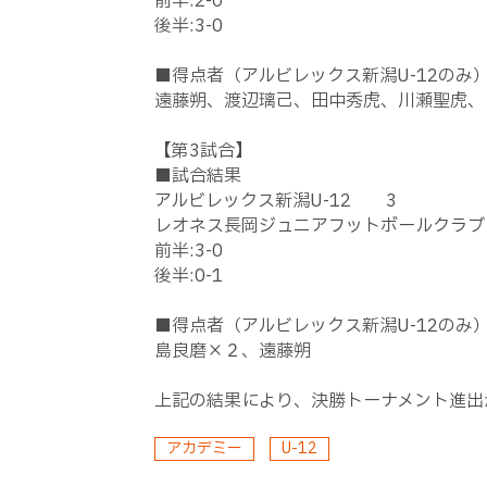
前半:2-0
後半:3-0
■得点者（アルビレックス新潟U-12のみ
遠藤朔、渡辺璃己、田中秀虎、川瀬聖虎、
【第3試合】
■試合結果
アルビレックス新潟U-12 3
レオネス長岡ジュニアフットボールクラ
前半:3-0
後半:0-1
■得点者（アルビレックス新潟U-12のみ
島良磨×２、遠藤朔
上記の結果により、決勝トーナメント進出
アカデミー
U-12