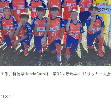
する、新潟県HondaCars杯 第32回新潟県U-11サッカ
5分×2