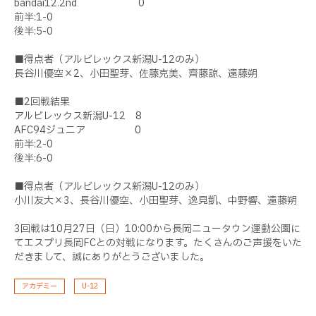
bandai12.2nd 0
前半:1-0
後半:5-0
■得点者（アルビレックス新潟U-12のみ）
長谷川優空×2、小田聖芽、佐藤克美、齊藤諒、遠藤朔
■2回戦結果
アルビレックス新潟U-12 8
AFC94ジュニア 0
前半:2-0
後半:6-0
■得点者（アルビレックス新潟U-12のみ）
小川友大×3、長谷川優空、小田聖芽、逸見凱、中野響、遠藤朔
3回戦は10月27日（日）10:00から長岡ニュータウン運動公園に
てエスプリ長岡FCとの対戦になります。たくさんのご声援をいた
だきまして、誠にありがとうございました。
アカデミー
U-12