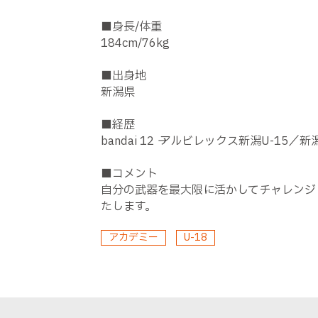
■身長/体重
184cm/76kg
■出身地
新潟県
■経歴
bandai 12 → アルビレックス新潟U-1
■コメント
自分の武器を最大限に活かしてチャレンジ
たします。
アカデミー
U-18