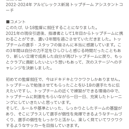
2022-2024年 アルビレックス新潟 トップチーム アシスタントコ
ーチ
■コメント
このたび、U-18監督に就任することになりました。
2021年の現役引退後、指導者として1年目からトップチームに携
わることができ、濃い3年間を過ごさせていただきました。トッ
プチームの選手・スタッフの皆さんに本当に感謝しています。こ
の3年間は自分の力不足をひしひしと感じる時間だったこともあ
り、新しい立場で成長した自分が再びトップチームに戻り、もっ
とクラブに貢献したいという想いもあって、次のステージへのチ
ャレンジを決断しました。
初めての監督就任で、今はドキドキとワクワクしかありません。
トップチームで勉強させてもらったことをU-18の選手たちに伝
えたいですし、トップチームの近くで練習ができる環境の中で、
トップチームに刺激をもらいながら一日一日、充実したトレーニ
ングにしていきたいと思っています。
そして、ルールや基準といった、しっかりとしたチームの基盤が
あり、そこにプラスして選手が個性を発揮できるようなチームづ
くり、選手の個性をしっかりと活かし、楽しく見ていてワクワク
するようなサッカーを目指していきます。