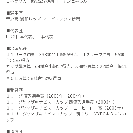
日本サッカー協会公認A級コーチジェネラル
■選手歴
帝京高 → 浦和レッズ → アルビレックス新潟
■代表歴
U-23日本代表、日本代表
■出場記録
Ｊ１リーグ通算：333試合出場66得点、Ｊ２リーグ通算：56試
合出場3得点
カップ戦通算：64試合出場17得点、天皇杯通算：22試合出場11
得点
ＡＣＬ通算：8試合出場3得点
■受賞歴
Ｊリーグ 優秀選手賞（2003年、2004年）
Ｊリーグヤマザキナビスコカップ 最優秀選手賞（2003年）
Ｊリーグヤマザキナビスコカップ ニューヒーロー賞（2003年）
※Ｊリーグヤマザキナビスコカップ：現ＪリーグYBCルヴァンカ
ップ
■指導歴