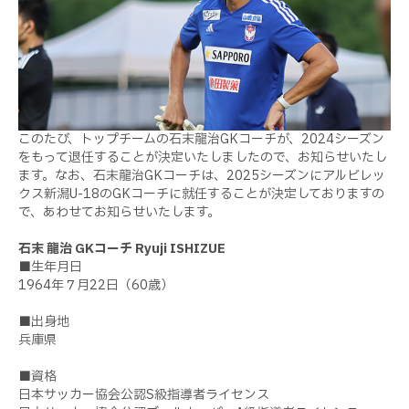
このたび、トップチームの石末龍治GKコーチが、2024シーズン
をもって退任することが決定いたしましたので、お知らせいたし
ます。なお、石末龍治GKコーチは、2025シーズンにアルビレッ
クス新潟U-18のGKコーチに就任することが決定しておりますの
で、あわせてお知らせいたします。
石末 龍治 GKコーチ Ryuji ISHIZUE
■生年月日
1964年７月22日（60歳）
■出身地
兵庫県
■資格
日本サッカー協会公認S級指導者ライセンス