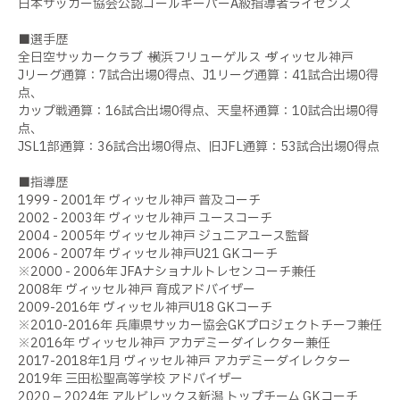
日本サッカー協会公認ゴールキーパーA級指導者ライセンス
■選手歴
全日空サッカークラブ → 横浜フリューゲルス → ヴィッセル神戸
Jリーグ通算：7試合出場0得点、J1リーグ通算：41試合出場0得
点、
カップ戦通算：16試合出場0得点、天皇杯通算：10試合出場0得
点、
JSL1部通算：36試合出場0得点、旧JFL通算：53試合出場0得点
■指導歴
1999 - 2001年 ヴィッセル神戸 普及コーチ
2002 - 2003年 ヴィッセル神戸 ユースコーチ
2004 - 2005年 ヴィッセル神戸 ジュニアユース監督
2006 - 2007年 ヴィッセル神戸U21 GKコーチ
※2000 - 2006年 JFAナショナルトレセンコーチ兼任
2008年 ヴィッセル神戸 育成アドバイザー
2009-2016年 ヴィッセル神戸U18 GKコーチ
※2010-2016年 兵庫県サッカー協会GKプロジェクトチーフ兼任
※2016年 ヴィッセル神戸 アカデミーダイレクター兼任
2017-2018年1月 ヴィッセル神戸 アカデミーダイレクター
2019年 三田松聖高等学校 アドバイザー
2020 – 2024年 アルビレックス新潟 トップチーム GKコーチ