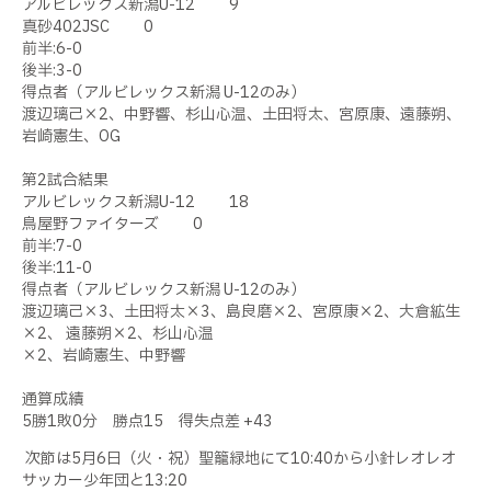
アルビレックス新潟
U-12
9
真砂
402JSC
0
前半
:6-0
後半
:3-0
得点者（アルビレックス新潟
U-12
のみ）
渡辺璃己
×2
、中野響、杉山心温、土田将太、宮原康、遠藤朔、
岩崎憲生、
OG
第
2
試合結果
アルビレックス新潟
U-12
18
鳥屋野ファイターズ
0
前半
:7-0
後半
:11-0
得点者（アルビレックス新潟
U-12
のみ）
渡辺璃己
×3
、土田将太
×3
、島良磨
×2
、宮原康
×2
、大倉絋生
×2
、 遠藤朔
×2
、杉山心温
×2
、岩崎憲生、中野響
通算成績
5
勝
1
敗
0
分 勝点
15
得失点差
+43
次節は
5
月
6
日（火・祝）聖籠緑地にて
10:40
から小針レオレオ
サッカー少年団と
13:20