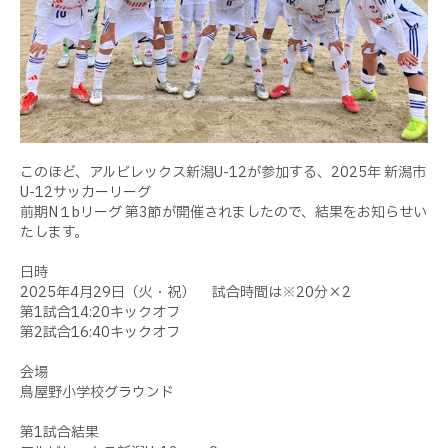
このほど、アルビレックス新潟
U-12
が参加する、
2025
年 新潟市
U-12
サッカーリーグ
前期
N
１
b
リーグ 第
3
節が開催されましたので、結果をお知らせい
たします。
日時
2025
年
4
月
29
日（火・祝） 試合時間は
※
20
分
×2
第
1
試合
14:20
キックオフ
第
2
試合
16:40
キックオフ
会場
鳥屋野小学校グラウンド
第
1
試合結果