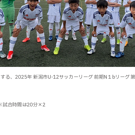
加する、
2025
年 新潟市
U-12
サッカーリーグ 前期
N
１
b
リーグ 
※試合時間は
20
分×
2