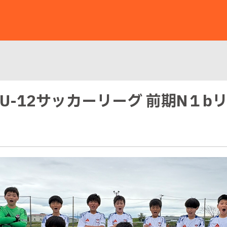
潟市U-12サッカーリーグ 前期N１b