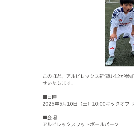
このほど、アルビレックス新潟
U-12
が参
せいたします。
■日時
2025
年
5
月
10
日（土）
10:00
キックオフ
■会場
アルビレックスフットボールパーク