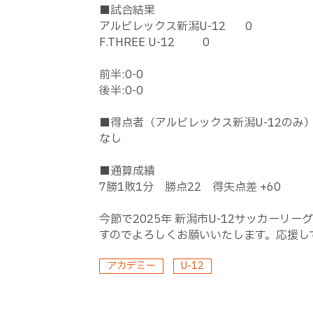
■試合結果
アルビレックス新潟
U-12 0
F.THREE U-12 0
前半:0-0
後半:0-0
■得点者（アルビレックス新潟
U-12
のみ
なし
■通算成績
7
勝
1
敗
1
分 勝点
22
得失点差
+60
今節で2025年 新潟市U-12サッカー
すのでよろしくお願いいたします。応援し
アカデミー
U-12