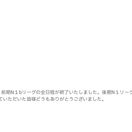
）
リーグ 前期N１bリーグの全日程が終了いたしました。後期N１リ
ていただいた皆様どうもありがとうございました。