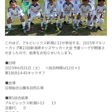
このほど、アルビレックス新潟
U-12
が参加する、
2025
年マルソ
ーカップ第
23
回新潟県キッズサッカー大会
予選リーグが開催さ
れましたので、結果をお知らせいたします。
■日時
2025
年
6
月
21
日（土） ※試合時間は
12
分×
2
第
1
試合
14:45
キックオフ
■会場
白根総合公園多目的広場
■第
1
試合結果
アルビレックス新潟
U-12
13
沼垂
FC
0