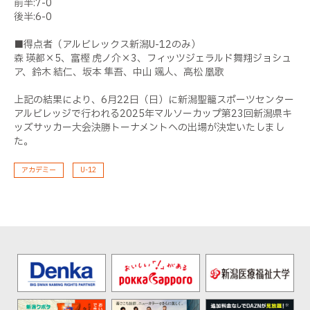
前半
:7-0
後半
:6-0
■得点者（アルビレックス新潟
U-12
のみ）
森
瑛都×
5
、富樫
虎ノ介×
3
、フィッツジェラルド舞翔ジョシュ
ア、鈴木
結仁、坂本
隼吾、中山
颯人、高松
凰歌
上記の結果により、
6
月
22
日（日）に新潟聖籠スポーツセンター
アルビレッジで行われる
2025
年マルソーカップ第
23
回新潟県キ
ッズサッカー大会決勝トーナメントへの出場が決定いたしまし
た。
アカデミー
U-12