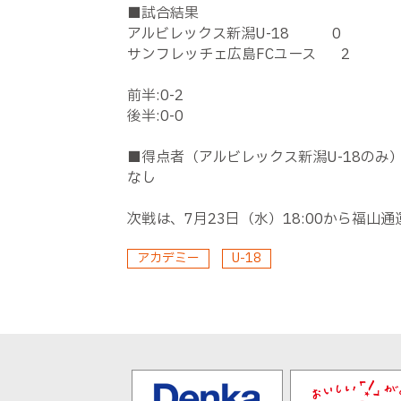
■試合結果
アルビレックス新潟
U-18 0
サンフレッチェ広島
FC
ユース
2
前半
:0-2
後半
:0-0
■得点者（アルビレックス新潟
U-18
のみ
なし
次戦は、
7
月
23
日（水）
18:00
から福山通
アカデミー
U-18