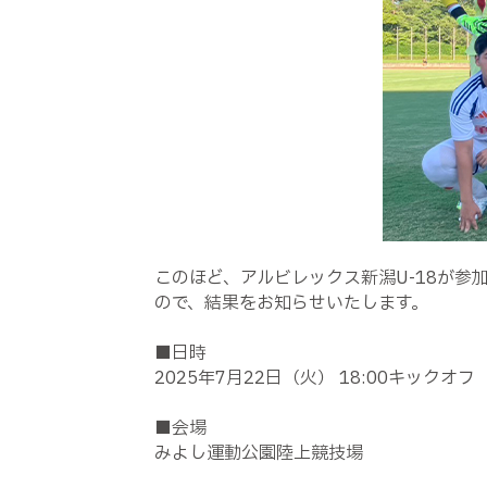
このほど、アルビレックス新潟
U-18
が参加
ので、結果をお知らせいたします。
■日時
2025
年
7
月
22
日（火）
18:00
キックオフ
■会場
みよし運動公園陸上競技場