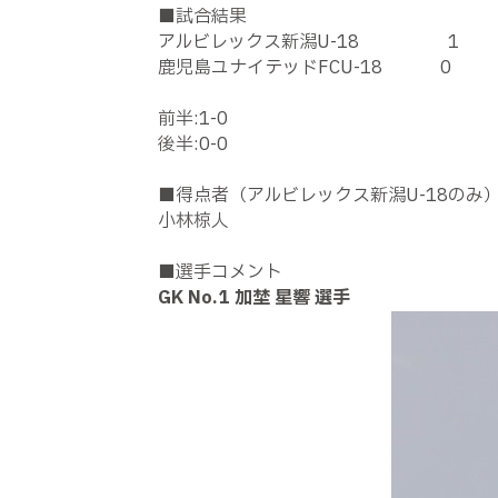
■試合結果
アルビレックス新潟
U-18 1
鹿児島ユナイテッド
FCU-18 0
前半
:1-0
後半
:0-0
■得点者（アルビレックス新潟
U-18
のみ
小林椋人
■選手コメント
GK No.1
加埜 星響 選手