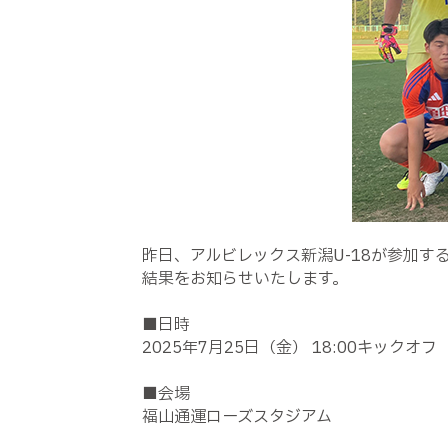
昨日、アルビレックス新潟
U-18
が参加する
結果をお知らせいたします。
■日時
2025
年
7
月
25
日（金）
18:00
キックオフ
■会場
福山通運ローズスタジアム