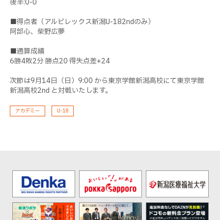
後半:0-0
■得点者（アルビレックス新潟U-182ndのみ）
阿部心、柴野広夢
■通算成績
6勝4敗2分 勝点20 得失点差+24
次節は9月14日（日）9:00 から東京学館新潟高校にて東京学館
新潟高校2nd と対戦いたします。
アカデミー
U-18