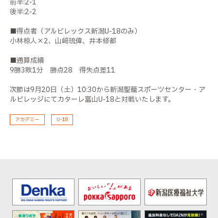
前半:2-1
後半:2-2
■得点者（アルビレックス新潟U-18のみ）
小林椋人×2、山﨑琉偉、井本修都
■通算成績
9勝3敗1分 勝点28 得失点差11
次節は9月20日（土）10:30から新潟聖籠スポーツセンター・ア
ルビレッジにてカターレ富山U-18と対戦いたします。
アカデミー
U-18