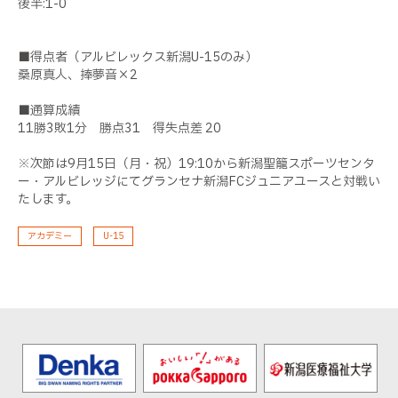
後半:1-0
■得点者（アルビレックス新潟U-15のみ）
桑原真人、捧夢音×2
■通算成績
11勝3敗1分 勝点31 得失点差 20
※次節は9月15日（月・祝）19:10から新潟聖籠スポーツセンタ
ー・アルビレッジにてグランセナ新潟FCジュニアユースと対戦い
たします。
アカデミー
U-15