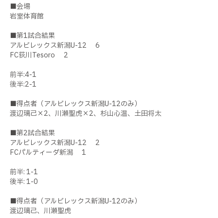
■会場
岩室体育館
■第
1
試合結果
アルビレックス新潟
U-12 6
FC荻川Tesoro 2
前半:4-1
後半:2-1
■得点者（アルビレックス新潟
U-12
のみ）
渡辺璃己×
2
、川瀬聖虎×
2
、杉山心温、土田将太
■第
2
試合結果
アルビレックス新潟
U-12 2
FCパルティーダ新潟 1
前半: 1-1
後半: 1-0
■得点者（アルビレックス新潟
U-12
のみ）
渡辺璃己、川瀬聖虎