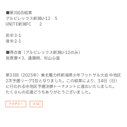
■第
3
試合結果
アルビレックス新潟
U-12 5
UNITE新潟
FC
2
前半
:3-1
後半
:2-1
■得点者（アルビレックス新潟
U-12
のみ）
宮原康×
3
、遠藤朔、杉山心温
第33回（2025年）東北電力杯新潟県少年フットサル大会 中地区
2次予選リーグ1位となりました。この結果により、14日（日）
に行われる中地区予選決勝トーナメントに進出いたしました。
たくさんの応援どうもありがとうございました。
アカデミー
U-12