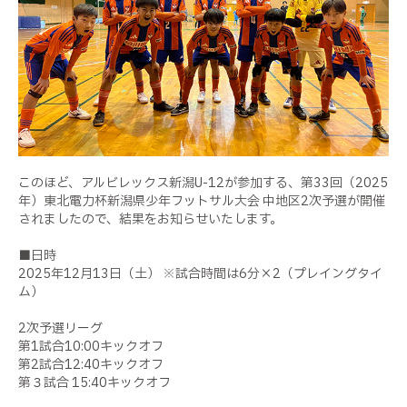
このほど、アルビレックス新潟
U-12
が参加する、第33回（2025
年）東北電力杯新潟県少年フットサル大会 中地区2次予選が開催
されましたので、結果をお知らせいたします。
■日時
2025
年
12
月
13
日（土） ※試合時間は
6
分×
2
（プレイングタイ
ム）
2
次予選リーグ
第
1
試合
10:00
キックオフ
第
2
試合
12:40
キックオフ
第３試合
15:40
キックオフ