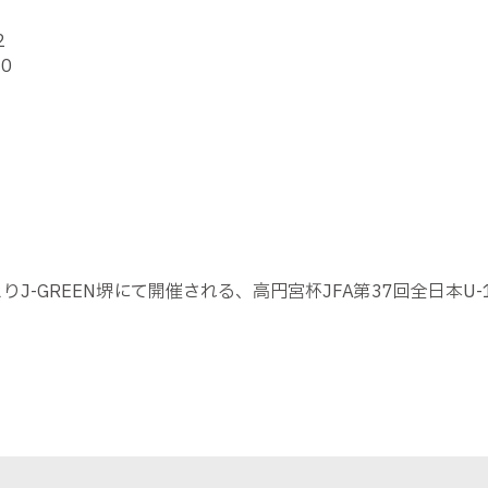
2
0
）
より
J-GREEN
堺にて開催される、高円宮杯JFA第37回全日本U