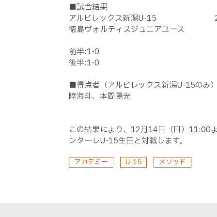
■試合結果
アルビレックス新潟
U-15 
徳島ヴォルティスジュニアユース
前半
:1-0
後半
:1-0
■得点者（アルビレックス新潟
U-15
のみ
陸海斗、本間陽光
この結果により、
12
月
14
日（日）
11:00
ンターレU-15生田と対戦します。
アカデミー
U-15
メソッド