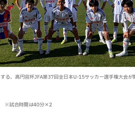
する、高円宮杯JFA第37回全日本U-15サッカー選手権大会
 ※試合時間は
40
分×
2