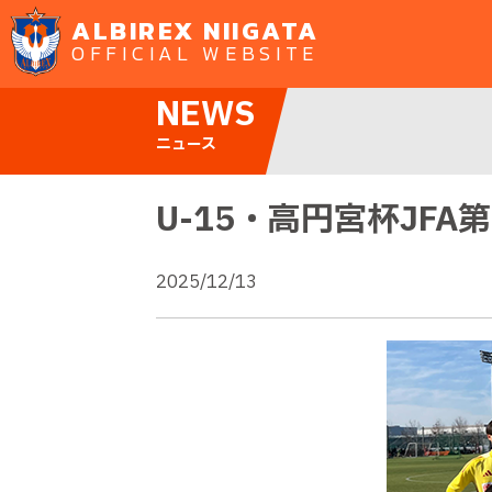
ALBIREX NIIGATA
OFFICIAL WEBSITE
NEWS
ニュース
U-15・高円宮杯JFA
2025/12/13