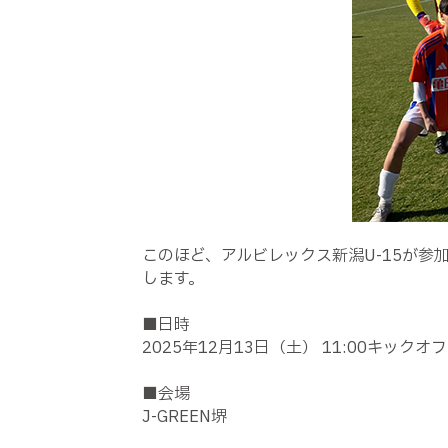
このほど、アルビレックス新潟
U-15
が参加
します。
■日時
2025
年
12
月
13
日（土）
11:00
キックオフ
■会場
J-GREEN
堺