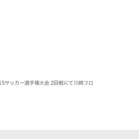
-15サッカー選手権大会
2
回戦にて川崎フロ