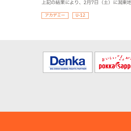
上記の結果により、
2
月
7
日（土）に潟東
アカデミー
U-12