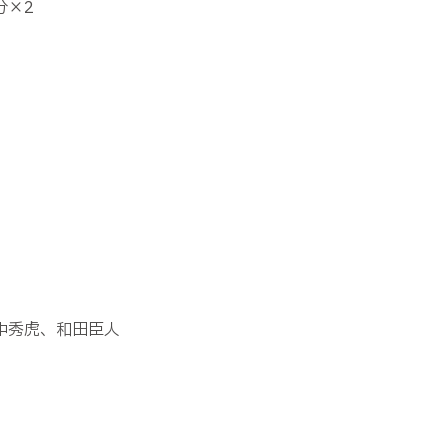
分×
2
中秀虎、和田臣人