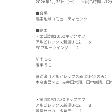
2026
年
1
月
31
日（土） ※試合時間は
12
■会場
潟東地域コミュニティセンター
■結果
・第
1
試合
10:50
キックオフ
アルビレックス新潟
U-12
6
FC
ブルーウイング
2
前半
:1-1
後半
:5-1
得点者（アルビレックス新潟
U-12
のみ）
本名東吾×
2
、赤井田大翔、田中康晴、田
・第
2
試合
12:30
キックオフ
アルビレックス新潟
U-12
8
豊照サッカー少年団
1