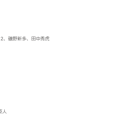
×
2
、磯野新多、田中秀虎
）
臣人