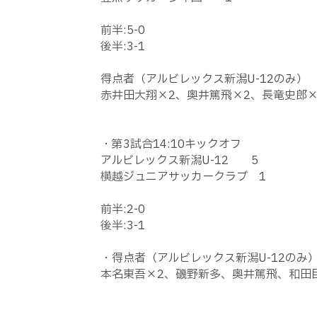
前半
:5-0
後半
:3-1
得点者（アルビレックス新潟
U-12
のみ）
赤井田大翔×
2
、奥井篤飛×
2
、長竜史郎
・第
3
試合
14:10
キックオフ
アルビレックス新潟
U-12
5
横越ジュニアサッカークラブ
1
前半
:2-0
後半
:3-1
・得点者（アルビレックス新潟
U-12
のみ
本名東吾×
2
、磯野新多、奥井篤飛、和田