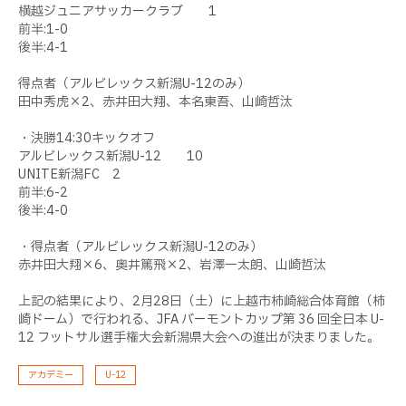
横越ジュニアサッカークラブ 1
前半:1-0
後半:4-1
得点者（アルビレックス新潟U-12のみ）
田中秀虎×2、赤井田大翔、本名東吾、山崎哲汰
・決勝14:30キックオフ
アルビレックス新潟U-12 10
UNITE新潟FC 2
前半:6-2
後半:4-0
・得点者（アルビレックス新潟U-12のみ）
赤井田大翔×6、奥井篤飛×2、岩澤一太朗、山崎哲汰
上記の結果により、2月28日（土）に上越市柿崎総合体育館（柿
崎ドーム）で行われる、JFA バーモントカップ第 36 回全日本 U-
12 フットサル選手権大会新潟県大会への進出が決まりました。
アカデミー
U-12