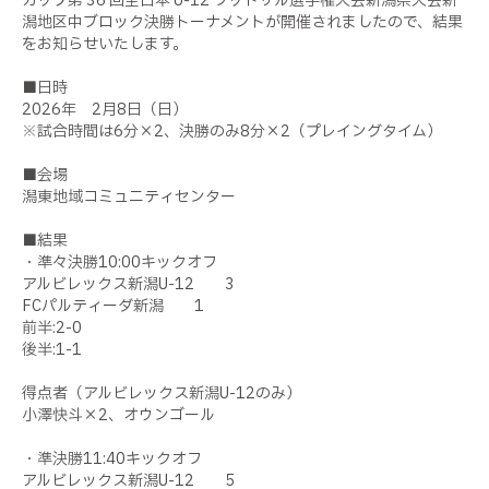
カップ第 36 回全日本 U-12 フットサル選手権大会新潟県大会新
潟地区中ブロック決勝トーナメントが開催されましたので、結果
をお知らせいたします。
■日時
2026年 2月8日（日）
※試合時間は6分×2、決勝のみ8分×2（プレイングタイム）
■会場
潟東地域コミュニティセンター
■結果
・準々決勝10:00キックオフ
アルビレックス新潟U-12 3
FCパルティーダ新潟 1
前半:2-0
後半:1-1
得点者（アルビレックス新潟U-12のみ）
小澤快斗×2、オウンゴール
・準決勝11:40キックオフ
アルビレックス新潟U-12 5