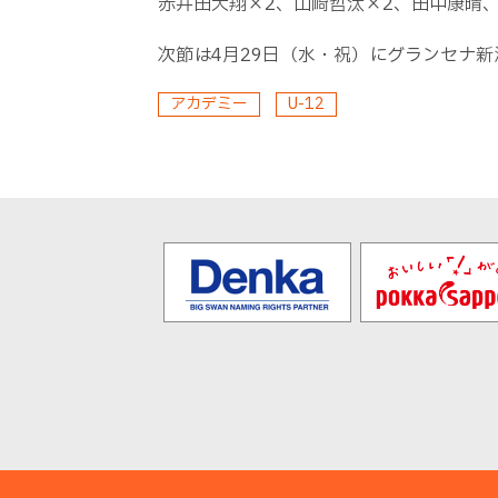
赤井田大翔×2、山崎哲汰×2、田中康晴
次節は4月29日（水・祝）にグランセナ新
アカデミー
U-12