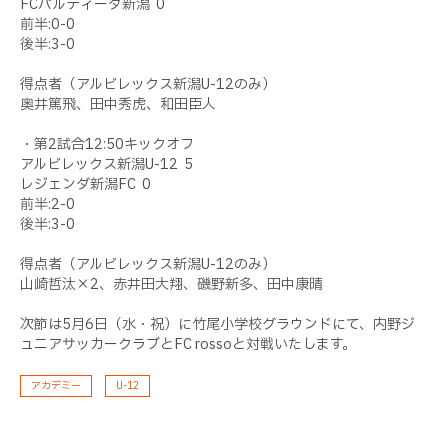
FCパルティーダ新潟 0
前半:0-0
後半:3-0
得点者（アルビレックス新潟U-12のみ）
奥井篤飛、田中秀虎、和田臣人
・第2試合12:50キックオフ
アルビレックス新潟U-12 5
レジェンダ新潟FC 0
前半:2-0
後半:3-0
得点者（アルビレックス新潟U-12のみ）
山崎哲汰×2、赤井田大翔、磯野新多、田中康晴
次節は5月6日（水・祝）に竹尾小学校グラウンドにて、内野ジ
ュニアサッカークラブとFC rossoと対戦いたします。
アカデミー
U-12