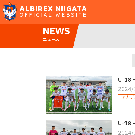
ALBIREX NIIGATA
OFFICIAL WEBSITE
NEWS
ニュース
U-18
2024/
アカデ
U-18
2024/