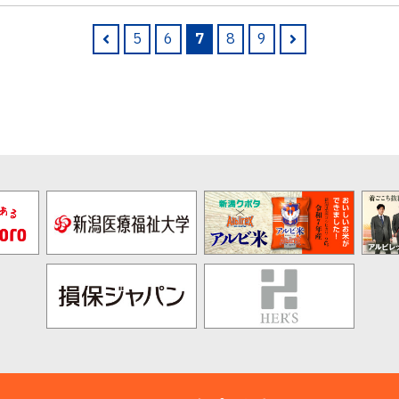
5
6
7
8
9
pre
nex
v
t