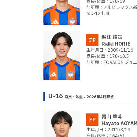
178/69
アルビレックス新潟
※U-12出身
堀江 禮気
FP
Raiki HORIE
2009/11/16
170/60.5
FC VALON ジ
U-16
身長・体重：2026年4月時点
青山 隼斗
FP
Hayato AOYA
2011/3/23
164/51