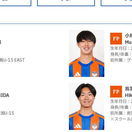
小
FP
I
Mu
U-15 EAST
グ
鳥
FP
HIDA
Hi
U-15
長
※スクール