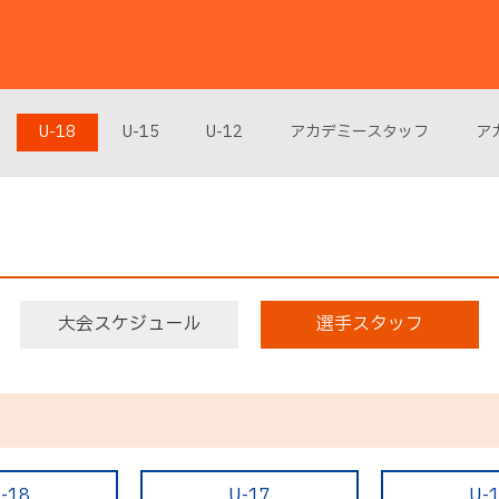
U-18
U-15
U-12
アカデミースタッフ
ア
大会スケジュール
選手スタッフ
-18
U-17
U-