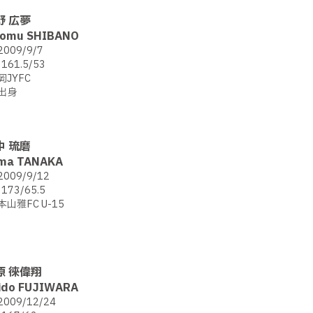
野 広夢
romu SHIBANO
2009/9/7
161.5/53
岡JYFC
出身
中 琉磨
ma TANAKA
2009/9/12
173/65.5
本山雅FC U-15
原 徠偉翔
ido FUJIWARA
2009/12/24