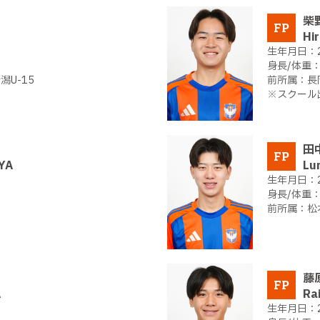
柴
FP
Hi
U-15
長
※スクール
田
FP
YA
Lu
松
藤
FP
A
Ra