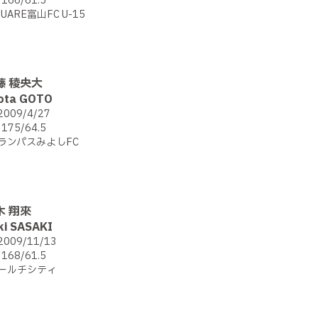
166/61.5
QUARE富山FC U-15
藤 稜央大
ota GOTO
2009/4/27
175/64.5
ランパスみよしFC
木 翔來
ki SASAKI
2009/11/13
168/61.5
ールチシティ