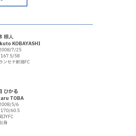
林 椋人
kuto KOBAYASHI
2008/7/25
167.5/58
ランセナ新潟FC
羽 ひかる
karu TOBA
2008/5/6
170/60.5
岡JYFC
出身