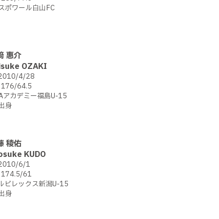
スポワール白山FC
﨑 惠介
isuke OZAKI
2010/4/28
176/64.5
FAアカデミー福島U-15
出身
藤 稜佑
osuke KUDO
2010/6/1
174.5/61
ルビレックス新潟U-15
出身