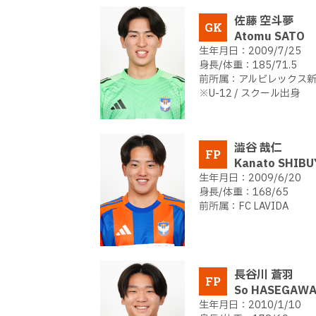
佐藤 空斗夢
GK
Atomu SATO
2009/7/25
185/71.5
アルビレックス新潟
※U-12 / スクール出身
澁谷 哉仁
FP
Kanato SHIBU
2009/6/20
168/65
FC LAVIDA
長谷川 蒼羽
FP
So HASEGAW
2010/1/10