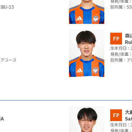
U-15
S
森
FP
Ru
ュニアユース
ア
大
FP
MA
Sa