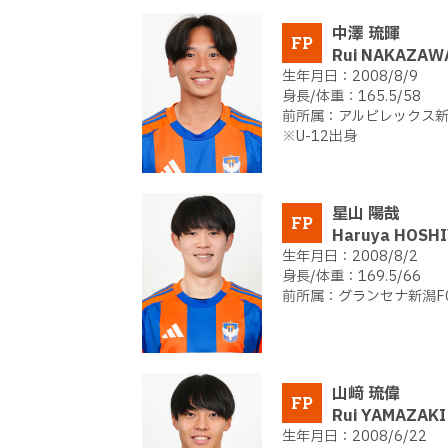
中澤 琉暉
FP
Rui NAKAZAW
2008/8/9
165.5/58
アルビレックス新潟
※U-12出身
星山 陽哉
FP
Haruya HOSH
2008/8/2
169.5/66
グランセナ新潟F
山﨑 琉偉
FP
Rui YAMAZAKI
2008/6/22