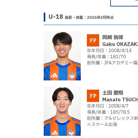
U-18
身長・体重：2026年3月時点
岡崎 我徠
FP
Gaku OKAZAK
2008/4/14
182/70
JFAアカデミー福島
土田 愛翔
FP
Manato TSUC
2008/4/7
185/78.5
アルビレックス新潟
※スクール出身