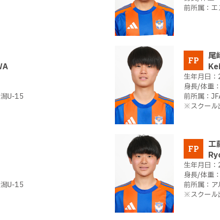
エ
尾
FP
WA
Ke
U-15
J
※スクール
工
FP
Ry
U-15
ア
※スクール