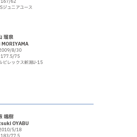
167/62
SSジュニアユース
山 瑠泉
i MORIYAMA
2009/8/30
177.5/75
ルビレックス新潟U-15
藪 颯樹
tsuki OYABU
2010/5/18
183/77.5