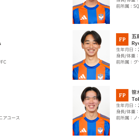
S
五
FP
A
Ry
FC
グ
笹
FP
To
ュニアユース
ノ