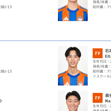
U-15
ア
石
FP
Eit
U-15
ア
※スクール
喜
FP
O
Na