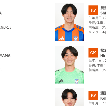
長
FP
A
Sh
U-15
ア
※スクール
松
GK
IYAMA
Hi
C
ア
渡
FP
Ko