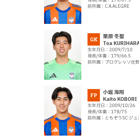
179/67.5
C.A.ALEGRE
栗原 冬聖
GK
Toa KURIHAR
2009/7/10
179/66.5
プログレッソ佐野
小堀 海翔
FP
Kaito KOBORI
2009/10/26
178/75
ともぞうSC ジ