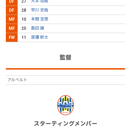
大本 祐槻
DF
27
３３高木ＯＵＴ→１１渡邉新ＩＮ
後半
17分
早川 史哉
DF
28
本間がペナルティエリア左へ持ち込み、左足でクロ
本間 至恩
MF
10
スを供給。ファビオがヘディングで合わせるも、Ｇ
後半
16分
島田 譲
Ｋに防がれる
MF
20
キッカーの高木が右足でクロスを供給するも、相手
渡邉 新太
FW
11
にクリアされる。このこぼれ球に反応した秋山が右
後半
11分
足でシュートを放つも、ＤＦに当たり、ゴールライ
ンを割る
監督
右ＣＫを獲得
後半
11分
キッカーの田上が右足で直接シュートを放つも、壁
アルベルト
後半
7分
に当たり、ゴールラインを割る
ペナルティエリア手前の中央でＦＫを獲得
後半
5分
堀米が左サイドの敵陣中央からグラウンダーのパス
を供給。本間がペナルティエリア左で受け、左足で
後半
4分
クロスを供給するも、相手に防がれる
スターティングメンバー