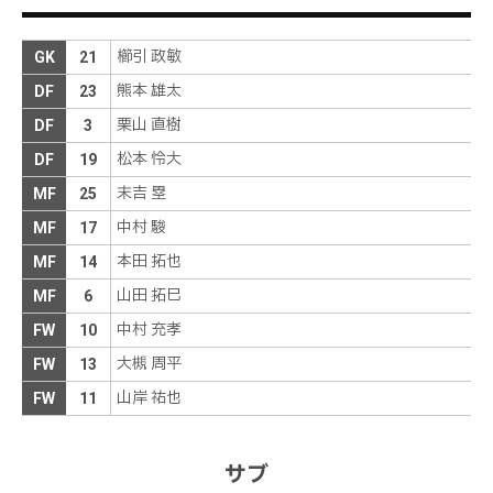
２４ロメロＯＵＴ→１０本間ＩＮ
後半
0分
櫛引 政敏
GK
21
新潟ボールでキックオフ、後半開始
後半
0分
熊本 雄太
DF
23
前半終了。０－１と、アウェイの山形のリードで試合を折り
前半
48分
返す
栗山 直樹
DF
3
アディショナルタイムは２分の表示
前半
46分
松本 怜大
DF
19
キッカーの高木が右足でファーへ高いクロスを供
末吉 塁
MF
25
給。田上がヘディングで合わせるも、ＧＫに防がれ
前半
45分
る
中村 駿
MF
17
本田 拓也
MF
14
右ＣＫを獲得
前半
45分
山田 拓巳
MF
6
中村 充孝
FW
10
大槻が得点
前半
42分
大槻 周平
FW
13
キッカーの高木が右足でクロスを供給するも、相手
山岸 祐也
FW
11
前半
41分
にヘディングでクリアされる
右サイドの敵陣深くでＦＫを獲得
前半
40分
サブ