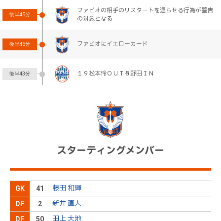
ファビオの相手のリスタートを遅らせる行為が警告
後半
45分
の対象となる
ファビオにイエローカード
後半
45分
１９松本怜ＯＵＴ→５野田ＩＮ
後半
43分
１９ペドロマンジーＯＵＴ→２８早川ＩＮ
後半
39分
１３大槻ＯＵＴ→３３高橋ＩＮ
後半
35分
スターティングメンバー
田上にイエローカード
後半
34分
左サイドの敵陣中央から本間が右足でグラウンダー
藤田 和輝
GK
41
のパスを供給。新井が左サイドの敵陣深くへ走り込
後半
33分
み、クロスを供給するも、相手に防がれる
新井 直人
DF
2
田上 大地
大本が右サイドの敵陣深くへ持ち上がり、右足でク
DF
50