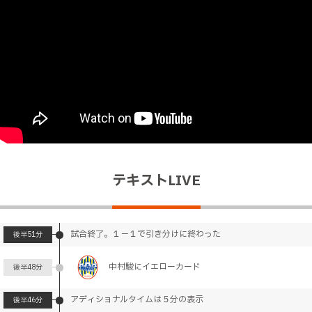
テキストLIVE
試合終了。１－１で引き分けに終わった
後半
51分
中村駿にイエローカード
後半
48分
アディショナルタイムは５分の表示
後半
46分