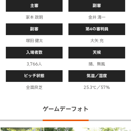
キッカーの高木がクロスを供給。ペナルティエリア
主審
副審
内で味方が競るも、合わせられない。そのこぼれ球
に反応したＧゴンザレスがペナルティエリア手前の
前半
6分
左から右足でクロスを供給。ファビオがオーバーヘ
家本 政明
金井 清一
ッドで合わせるも、ジャストミートしない
副審
第4の審判員
敵陣浅い位置でＦＫを獲得
前半
6分
塚田 健太
大矢 充
両チームともにロングボールを蹴り合う展開
前半
3分
入場者数
天候
新潟の直近５試合は２勝２分け１敗。山形の直近５試合は１
勝２分け２敗。両者の過去対戦成績は１８勝７分け７敗と新
前半
0分
3,766人
晴、無風
潟の勝ち越し
山形ボールでキックオフ、試合開始
前半
0分
ピッチ状態
気温／湿度
全面良芝
25.3℃／57%
ゲームデーフォト