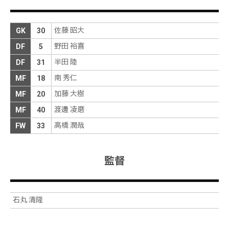
新井が敵陣中央の右から右足でロングボールを供
給。左サイドの敵陣中央で受け、左足でクロスを供
前半
36分
給するも、相手にブロックされる
佐藤 昭大
GK
30
野田 裕喜
DF
5
ボールを回しながら攻撃の機会をうかがう
前半
35分
半田 陸
DF
31
飲水タイムが終了し、プレーが再開される
前半
25分
南 秀仁
MF
18
飲水タイムが取られる
前半
23分
加藤 大樹
MF
20
ペドロマンジーが右サイドの敵陣中央へ持ち上が
渡邊 凌磨
MF
40
る。裏へ走り込むロメロへパスを供給するも、つな
前半
20分
がらない
高橋 潤哉
FW
33
田上はしばらくしてから立ち上がり、プレーを再開
前半
15分
している
監督
田上が相手と接触し、倒れ込んでいる
前半
14分
ロメロが右サイドの敵陣中央から右サイドの敵陣深
石丸 清隆
くへ右足でグラウンダーのパスを供給。ペドロマン
前半
13分
ジーが反応するも、そのままゴールラインを割る