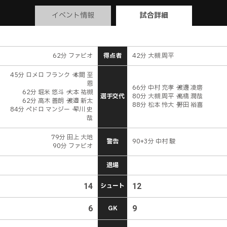
イベント情報
試合詳細
62分 ファビオ
得点者
42分 大槻 周平
45分 ロメロ フランク → 本間 至
恩
66分 中村 充孝 → 渡邊 凌磨
62分 堀米 悠斗 → 大本 祐槻
選手交代
80分 大槻 周平 → 高橋 潤哉
62分 高木 善朗 → 渡邉 新太
88分 松本 怜大 → 野田 裕喜
84分 ペドロ マンジー → 早川 史
哉
79分 田上 大地
警告
90+3分 中村 駿
90分 ファビオ
退場
14
シュート
12
6
GK
9