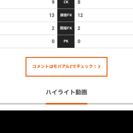
9
CK
8
13
直接FK
12
2
間接FK
2
0
PK
0
コメントはモバアルZでチェック！
ハイライト動画