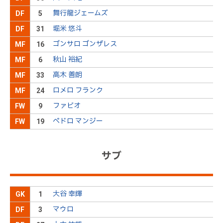
後半
32分
ロスを供給するも、相手に防がれる
舞行龍ジェームズ
DF
5
キッカーの本間が右足でクロスを供給。ゴール前で
堀米 悠斗
DF
31
のこぼれ球に反応した渡邉新がペナルティエリア右
後半
27分
から左足でシュートを放つも、枠の上へ大きく外れ
ゴンサロ ゴンザレス
MF
16
る
秋山 裕紀
MF
6
左ＣＫを獲得
後半
26分
高木 善朗
MF
33
ロメロ フランク
MF
24
飲水タイムが終了し、プレーが再開される
後半
26分
ファビオ
FW
9
飲水タイムが取られる
後半
24分
ペドロ マンジー
FW
19
１０中村充ＯＵＴ→４０渡邊ＩＮ
後半
21分
サブ
ゴール！！！大本が右サイドの敵陣深くから左足で
高いクロスを供給。ペナルティエリア内のファビオ
後半
17分
が胸トラップで受け、右足でシュートを放ち、同点
ゴールを奪う
大谷 幸輝
GK
1
３１堀米ＯＵＴ→２７大本ＩＮ
後半
17分
マウロ
DF
3