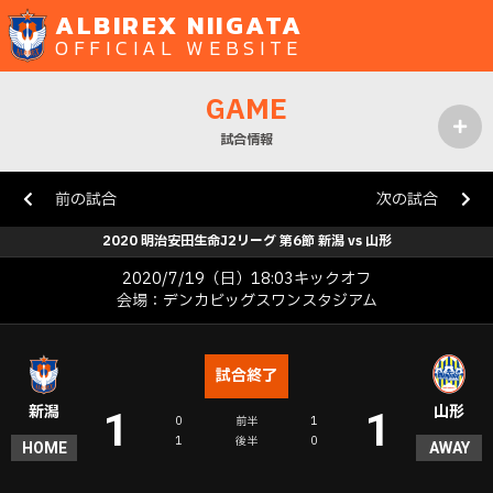
ALBIREX NIIGATA
OFFICIAL WEBSITE
GAME
試合情報
MENU
前の試合
次の試合
2020 明治安田生命J2リーグ 第6節 新潟 vs 山形
2020/7/19（日）18:03キックオフ
会場：デンカビッグスワンスタジアム
試合終了
新潟
山形
1
1
0
前半
1
1
後半
0
HOME
AWAY