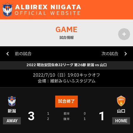
ALBIREX NIIGATA
OFFICIAL WEBSITE
GAME
試合情報
MENU
前の試合
次の試合
2022 明治安田生命J2リーグ 第26節 新潟 vs 山口
2022/7/10（日）19:03キックオフ
会場：維新みらいふスタジアム
試合終了
新潟
山口
3
1
1
前半
0
2
後半
1
AWAY
HOME