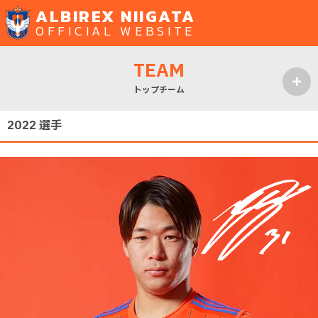
ALBIREX NIIGATA
OFFICIAL WEBSITE
TEAM
トップチーム
MENU
2022 選手