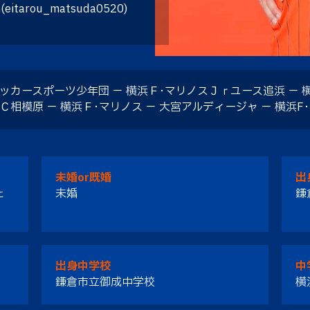
(eitarou_matsuda0520)
ッカースポーツ少年団 － 横浜Ｆ･マリノスＪｒユース追浜 － 横
Ｃ相模原 － 横浜Ｆ･マリノス － 大宮アルディージャ － 横浜F
未婚or既婚
出
た
未婚
鎌
出身中学校
中
鎌倉市立御成中学校
横