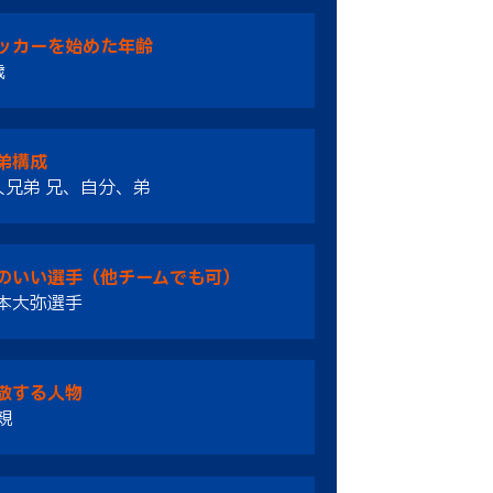
ッカーを始めた年齢
歳
弟構成
人兄弟 兄、自分、弟
のいい選手（他チームでも可）
本大弥選手
敬する人物
親