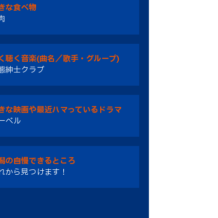
きな食べ物
肉
く聴く音楽(曲名／歌手・グループ)
態紳士クラブ
きな映画や最近ハマっているドラマ
ーベル
潟の自慢できるところ
れから見つけます！