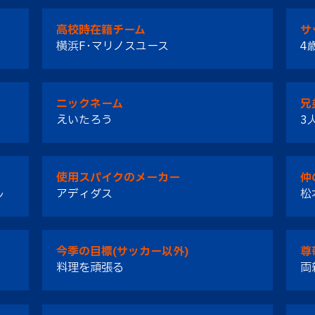
高校時在籍チーム
サ
横浜F･マリノスユース
4
ニックネーム
兄
えいたろう
3
使用スパイクのメーカー
仲
ル
アディダス
松
今季の目標(サッカー以外)
尊
料理を頑張る
両