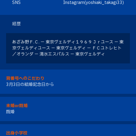
SNS
Instagram(yoshiaki_takagi33)
経歴
あざみ野Ｆ.Ｃ. － 東京ヴェルディ１９６９Ｊｒユース － 東
京ヴェルディユース － 東京ヴェルディ － ＦＣユトレヒト
／オランダ － 清水エスパルス － 東京ヴェルディ
背番号へのこだわり
3月3日の結婚記念日から
未婚or既婚
既婚
出身小学校