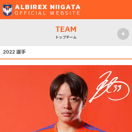
ALBIREX NIIGATA
OFFICIAL WEBSITE
TEAM
トップチーム
MENU
2022 選手