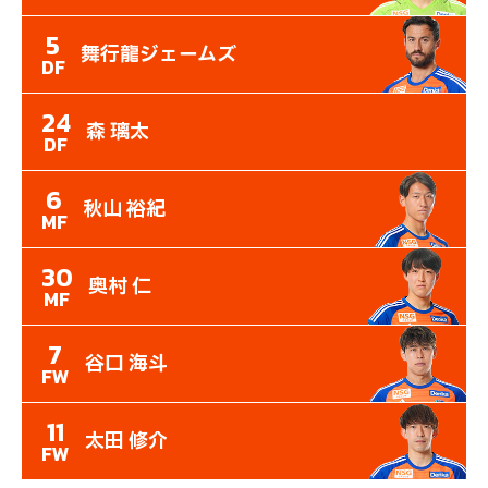
5
舞行龍ジェームズ
DF
24
森 璃太
DF
6
秋山 裕紀
MF
30
奥村 仁
MF
7
谷口 海斗
FW
11
太田 修介
FW