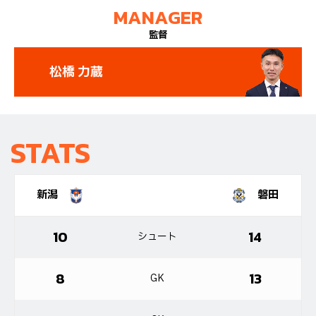
MANAGER
監督
松橋 力蔵
STATS
新潟
磐田
10
14
シュート
8
13
GK