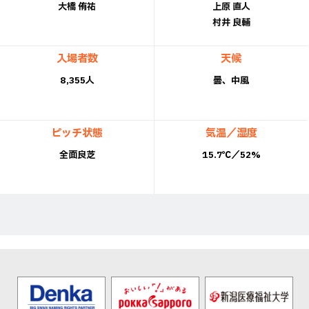
大橋 侑祐
上原 直人
村井 良輔
入場者数
天候
8,355人
曇、中風
ピッチ状態
気温／湿度
全面良芝
15.7℃／52%