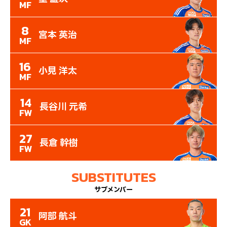
MF
8
宮本 英治
MF
16
小見 洋太
MF
14
長谷川 元希
FW
27
長倉 幹樹
FW
SUBSTITUTES
サブメンバー
21
阿部 航斗
GK