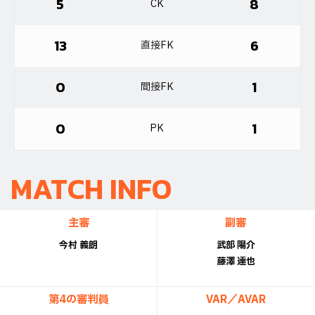
5
8
CK
13
6
直接FK
0
1
間接FK
0
1
PK
MATCH INFO
主審
副審
今村 義朗
武部 陽介
藤澤 達也
第4の審判員
VAR／AVAR