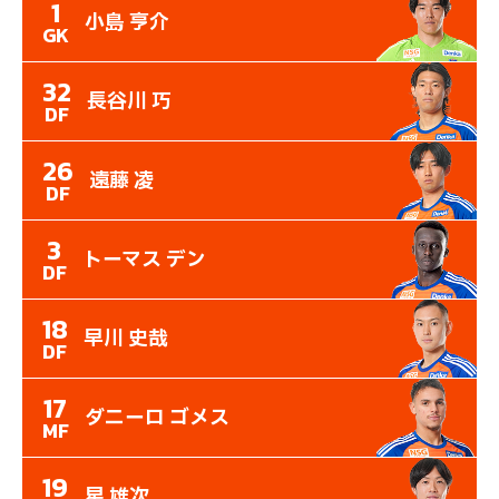
1
小島 亨介
GK
32
長谷川 巧
DF
26
遠藤 凌
DF
3
トーマス デン
DF
18
早川 史哉
DF
17
ダニーロ ゴメス
MF
19
星 雄次