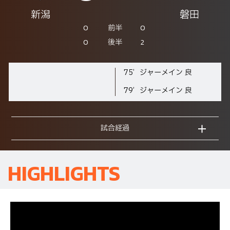
新潟
磐田
0
0
前半
0
2
後半
75’
ジャーメイン 良
79’
ジャーメイン 良
試合経過
HIGHLIGHTS