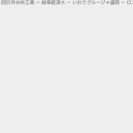
 四日市中央工高 － 岐阜経済大 － いわてグルージャ盛岡 － 