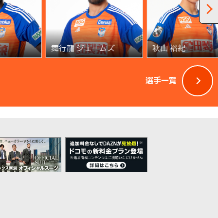
舞行龍 ジェームズ
秋山 裕紀
選手一覧