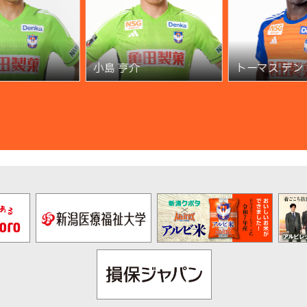
小島 亨介
トーマス デン