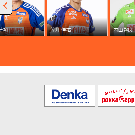
隼翔
笠井 佳祐
内山 翔太