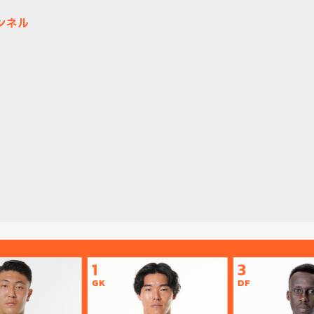
ャンネル
！
1
3
GK
DF