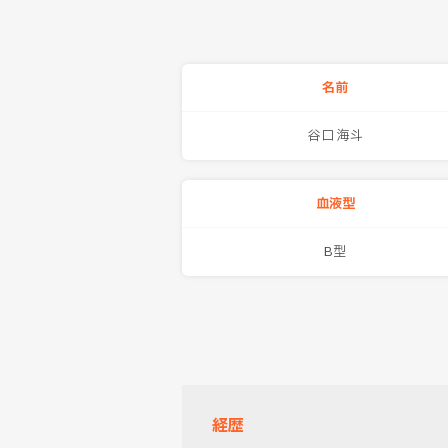
名前
谷口 海斗
血液型
B型
経歴