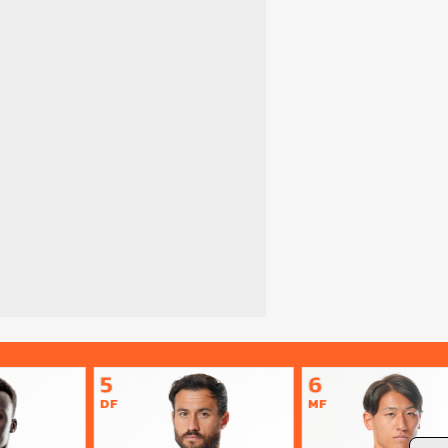
5
6
DF
MF