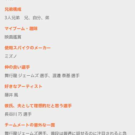
兄弟構成
3人兄弟 兄、自分、弟
マイブーム・趣味
映画鑑賞
使用スパイクのメーカー
ミズノ
仲の良い選手
舞行龍 ジェームズ 選手、渡邊 泰基 選手
好きなアーティスト
藤井 風
彼氏、夫として理想的だと思う選手
長谷川 巧 選手
チームメートの意外な一面
舞行龍ジェームズ選手、普段は普通に話せるのに注目されると急