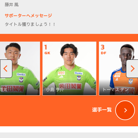
藤井 風
サポーターへメッセージ
タイトル獲りましょう！！
1
3
GK
DF
 翔太
小島 亨介
トーマス デン
選手一覧