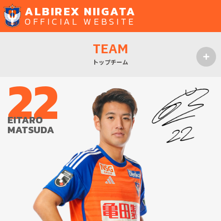
ALBIREX NIIGATA
OFFICIAL WEBSITE
TEAM
トップチーム
22
MENU
EITARO
MATSUDA