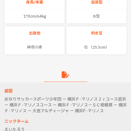
身長/体重
血液型
170cm/64kg
B型
出身地
利き足
神奈川県
右 （25.5cm）
経歴
おなりサッカースポーツ少年団 － 横浜Ｆ･マリノスＪｒユース追浜
－ 横浜Ｆ･マリノスユース － 横浜Ｆ･マリノス－ＳＣ相模原 － 横浜
Ｆ･マリノス － 大宮アルディージャ － 横浜F･マリノス
ニックネーム
えいたろう