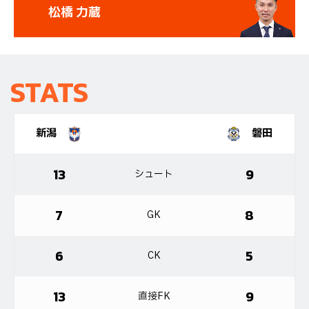
松橋 力蔵
STATS
新潟
磐田
13
9
シュート
7
8
GK
6
5
CK
13
9
直接FK