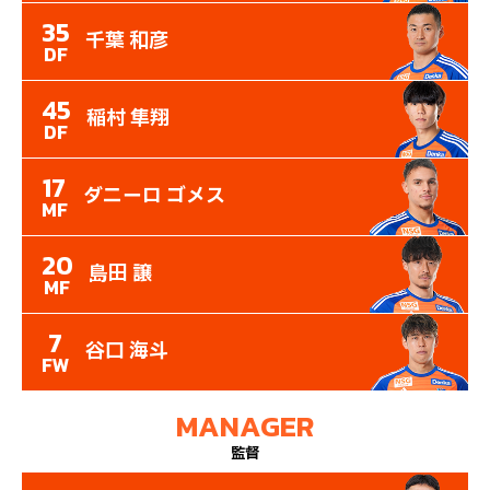
35
千葉 和彦
DF
45
稲村 隼翔
DF
17
ダニーロ ゴメス
MF
20
島田 譲
MF
7
谷口 海斗
FW
MANAGER
監督