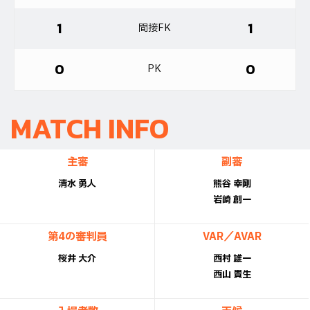
1
1
間接FK
0
0
PK
MATCH INFO
主審
副審
清水 勇人
熊谷 幸剛
岩崎 創一
第4の審判員
VAR／AVAR
桜井 大介
西村 雄一
西山 貴生