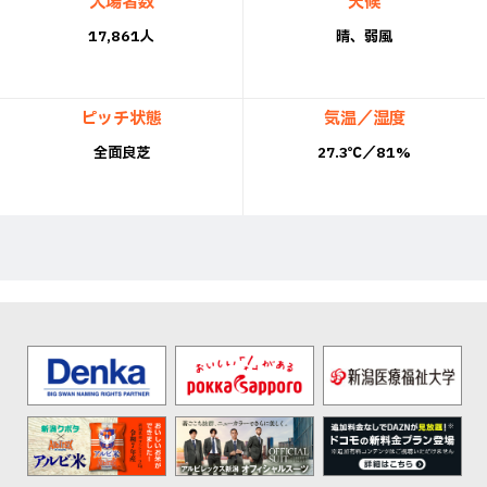
入場者数
天候
17,861人
晴、弱風
ピッチ状態
気温／湿度
全面良芝
27.3℃／81%