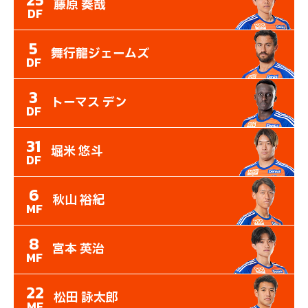
藤原 奏哉
DF
5
舞行龍ジェームズ
DF
3
トーマス デン
DF
31
堀米 悠斗
DF
6
秋山 裕紀
MF
8
宮本 英治
MF
22
松田 詠太郎
MF