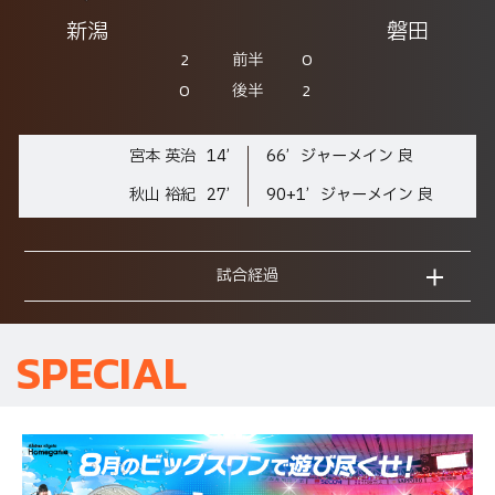
新潟
磐田
2
0
前半
0
2
後半
宮本 英治
14’
66’
ジャーメイン 良
秋山 裕紀
27’
90+1’
ジャーメイン 良
試合経過
SPECIAL