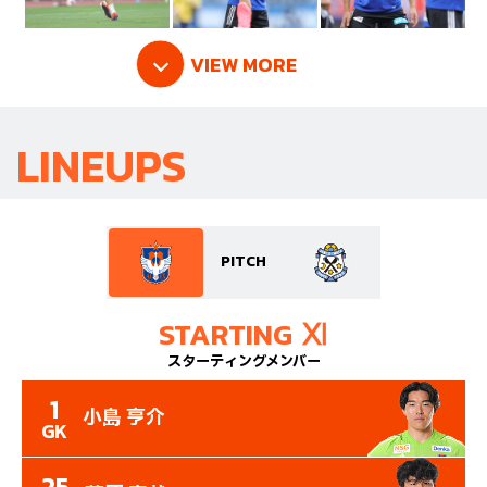
VIEW MORE
LINEUPS
PITCH
STARTING Ⅺ
スターティングメンバー
1
小島 亨介
GK
25