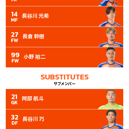
14
長谷川 元希
MF
27
長倉 幹樹
FW
99
小野 裕二
FW
SUBSTITUTES
サブメンバー
21
阿部 航斗
GK
32
長谷川 巧
DF