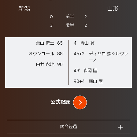
新潟
山形
0
2
前半
3
2
後半
桑山 侃士
65’
4’
寺山 翼
オウンゴール
88’
45+2’
ディサロ 燦シルヴァ
ーノ
白井 永地
90’
49’
森岡 陸
90+4’
横山 塁
公式記録
試合経過