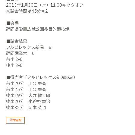
2013年1月30日（水）11:00キックオフ
※試合時間は45分×2
■会場
静岡県愛鷹広域公園多目的競技場
■試合結果
アルビレックス新潟 ５
静岡産業大 ０
前半:2-0
後半:3-0
■得点者（アルビレックス新潟のみ）
前半20分 川又 堅碁
前半25分 川又 堅碁
後半19分 大井 健太郎
後半20分 小谷野 顕治
後半32分 岡本 英也
試合情報