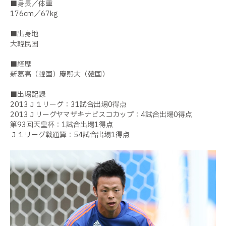
■身長／体重
176cm／67kg
■出身地
大韓民国
■経歴
新葛高（韓国）→慶煕大（韓国）
■出場記録
2013Ｊ１リーグ：31試合出場0得点
2013Ｊリーグヤマザキナビスコカップ：4試合出場0得点
第93回天皇杯：1試合出場1得点
Ｊ１リーグ戦通算：54試合出場1得点