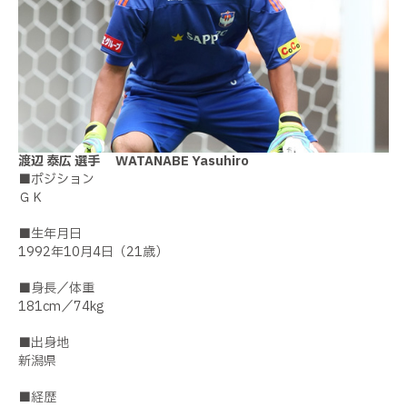
渡辺 泰広 選手 WATANABE Yasuhiro
■ポジション
ＧＫ
■生年月日
1992年10月4日（21歳）
■身長／体重
181cm／74kg
■出身地
新潟県
■経歴