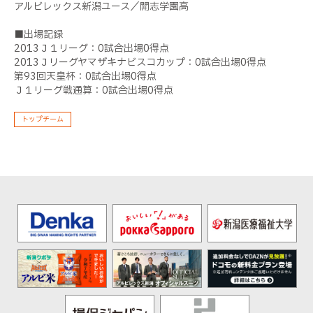
アルビレックス新潟ユース／開志学園高
■出場記録
2013Ｊ１リーグ：0試合出場0得点
2013Ｊリーグヤマザキナビスコカップ：0試合出場0得点
第93回天皇杯：0試合出場0得点
Ｊ１リーグ戦通算：0試合出場0得点
トップチーム