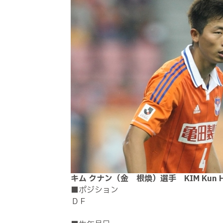
キム クナン（金 根煥）選手 KIM Kun H
■ポジション
ＤＦ