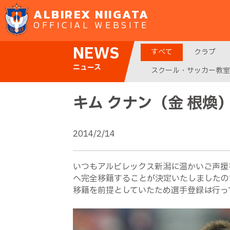
ALBIREX NIIGATA
OFFICIAL WEBSITE
NEWS
すべて
クラブ
ニュース
スクール・サッカー教室
キム クナン（金 根煥
2014/2/14
いつもアルビレックス新潟に温かいご声援
へ完全移籍することが決定いたしましたので
移籍を前提としていたため選手登録は行っ