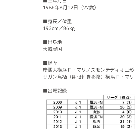
■生年月日
1986年8月12日（27歳）
■身長／体重
193cm／86kg
■出身地
大韓民国
■経歴
慶煕大→横浜Ｆ・マリノス→モンテディオ山形
サガン鳥栖（期限付き移籍）→横浜Ｆ・マリ
■出場記録