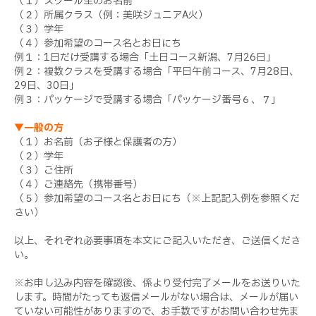
（１）スクール生のお名前
（２）所属クラス（例：美咲ジュニアA火）
（３）学年
（４）参加希望のコース名とお日にち
例１：1日だけ受講する場合「土日コース新潟、7月26日」
例２：複数クラスを受講する場合「平日午前コース、7月28日、
29日、30日」
例３：パッケージで受講する場合「パッケージ番号６、７」
▼一般の方
（１）お名前（お子様と保護者の方）
（２）学年
（３）ご住所
（４）ご連絡先（携帯番号）
（５）参加希望のコース名とお日にち（※上記記入例を参照くだ
さい）
以上、それぞれ必要事項を本文にご記入いただき、ご送信くださ
い。
※お申し込み内容を確認後、係より受付完了メールをお送りいた
します。時間がたっても返信メールがない場合は、メールが届い
ていない可能性がありますので、お手数ですがお問い合わせ先ま