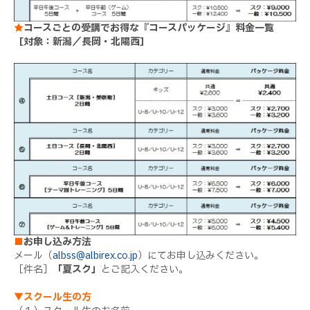
★
コースごとの受講でお得な『コースパッケージ』料金一覧
［対象：新潟／長岡・北陽西］
■
お申し込み方法
メール（
albss@albirex.co.jp
）にてお申し込みください。
［件名］
「夏スク」
とご記入ください。
▼スクール生の方