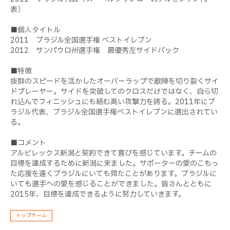
表）
■個人タイトル
2011 ブラジル全国選手権 ベストイレブン
2012 サンパウロ州選手権 最優秀左サイドバック
■特徴
抜群のスピードを活かしたオーバーラップで敵陣を切り裂くサイ
ドプレーヤー。サイドを突破してのクロスだけではなく、自ら切
れ込んでフィニッシュにも絡む高い攻撃力を誇る。2011年にブ
ラジル代表、ブラジル全国選手権ベストイレブンに選出されてい
る。
■コメント
アルビレックス新潟と契約できて喜びを感じています。チームの
目標を達成するために新潟に来ました。サポーターの愛のこもっ
た応援を遠くブラジルにいても見たことがあります。ブラジルに
いても選手への愛を感じることができました。皆さんとともに
2015年、目標を達成できるように努力していきます。
トップチーム