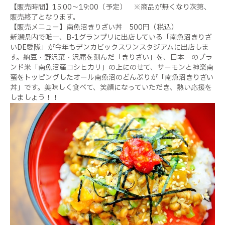
【販売時間】15:00～19:00（予定） ※商品が無くなり次第、
販売終了となります。
【販売メニュー】南魚沼きりざい丼 500円（税込）
新潟県内で唯一、B-1グランプリに出店している「南魚沼きりざ
いDE愛隊」が今年もデンカビックスワンスタジアムに出店しま
す。納豆・野沢菜・沢庵を刻んだ「きりざい」を、日本一のブラ
ンド米「南魚沼産コシヒカリ」の上にのせて、サーモンと神楽南
蛮をトッピングしたオール南魚沼のどんぶりが「南魚沼きりざい
丼」です。美味しく食べて、笑顔になっていただき、熱い応援を
しましょう！！