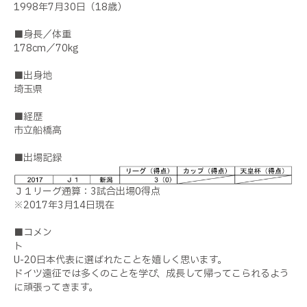
1998年7月30日（18歳）
■身長／体重
178cm／70kg
■出身地
埼玉県
■経歴
市立船橋高
■出場記録
Ｊ１リーグ通算：3試合出場0得点
※2017年3月14日現在
■コメン
U-20日本代表に選ばれたことを嬉しく思います。
ドイツ遠征では多くのことを学び、成長して帰ってこられるよう
に頑張ってきます。