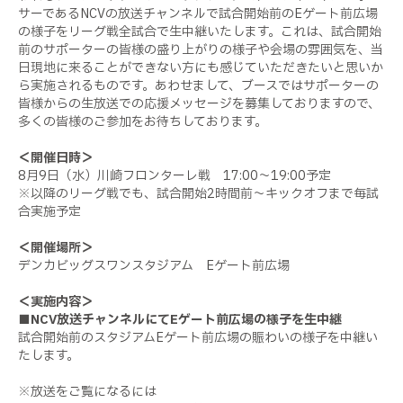
サーであるNCVの放送チャンネルで試合開始前のEゲート前広場
の様子をリーグ戦全試合で生中継いたします。これは、試合開始
前のサポーターの皆様の盛り上がりの様子や会場の雰囲気を、当
日現地に来ることができない方にも感じていただきたいと思いか
ら実施されるものです。あわせまして、ブースではサポーターの
皆様からの生放送での応援メッセージを募集しておりますので、
多くの皆様のご参加をお待ちしております。
＜開催日時＞
8月9日（水）川崎フロンターレ戦 17:00～19:00予定
※以降のリーグ戦でも、試合開始2時間前～キックオフまで毎試
合実施予定
＜開催場所＞
デンカビッグスワンスタジアム Eゲート前広場
＜実施内容＞
■NCV放送チャンネルにてEゲート前広場の様子を生中継
試合開始前のスタジアムEゲート前広場の賑わいの様子を中継い
たします。
※放送をご覧になるには