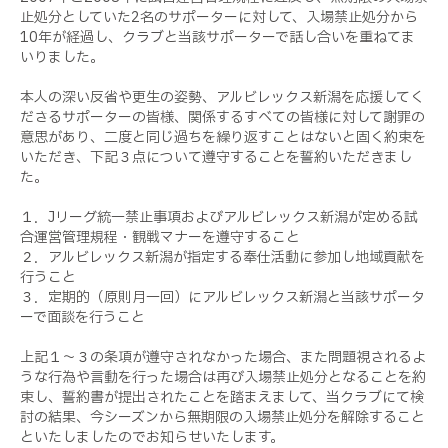
止処分としていた2名のサポーターに対して、入場禁止処分から
10年が経過し、クラブと当該サポーターで話し合いを重ねてま
いりました。
本人の深い反省や更生の姿勢、アルビレックス新潟を応援してく
ださるサポーターの皆様、関係するすべての皆様に対して謝罪の
意思があり、二度と同じ過ちを繰り返すことはないと固く約束を
いただき、下記３点について遵守することを誓約いただきまし
た。
１．Jリーグ統一禁止事項およびアルビレックス新潟が定める試
合運営管理規程・観戦マナーを遵守すること
２．アルビレックス新潟が指定する奉仕活動に参加し地域貢献を
行うこと
３．定期的（原則月一回）にアルビレックス新潟と当該サポータ
ーで面談を行うこと
上記１～３の条項が遵守されなかった場合、また問題視されるよ
うな行為や言動を行った場合は再び入場禁止処分となることを約
束し、誓約書が提出されたことを踏まえまして、当クラブにて検
討の結果、今シーズンから無期限の入場禁止処分を解除すること
といたしましたのでお知らせいたします。