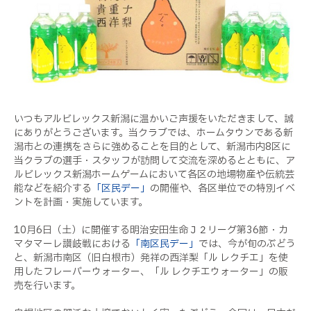
いつもアルビレックス新潟に温かいご声援をいただきまして、誠
にありがとうございます。当クラブでは、ホームタウンである新
潟市との連携をさらに強めることを目的として、新潟市内8区に
当クラブの選手・スタッフが訪問して交流を深めるとともに、ア
ルビレックス新潟ホームゲームにおいて各区の地場物産や伝統芸
能などを紹介する
「区民デー」
の開催や、各区単位での特別イベ
ントを計画・実施しています。
10月6日（土）に開催する明治安田生命Ｊ２リーグ第36節・カ
マタマーレ讃岐戦における
「南区民デー」
では、今が旬のぶどう
と、新潟市南区（旧白根市）発祥の西洋梨「ル レクチエ」を使
用したフレーバーウォーター、「ル レクチエウォーター」の販
売を行います。