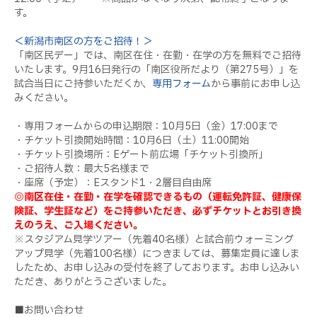
す。
＜新潟市南区の方をご招待！＞
「南区民デー」では、南区在住・在勤・在学の方を無料でご招待
いたします。9月16日発行の「南区役所だより（第275号）」を
試合当日にご持参いただくか、
専用フォーム
から事前にお申し込
みください。
・専用フォームからの申込期限：10月5日（金）17:00まで
・チケット引換開始時間：10月6日（土）11:00開始
・チケット引換場所：Eゲート前広場「チケット引換所」
・ご招待人数：最大5名様まで
・座席（予定）：Eスタンド1・2層目自由席
◎南区在住・在勤・在学を確認できるもの（運転免許証、健康保
険証、学生証など）をご持参いただき、必ずチケットとお引き換
えのうえ、ご入場ください。
※スタジアム見学ツアー（先着40名様）と試合前ウォーミング
アップ見学（先着100名様）につきましては、募集定員に達しま
したため、お申し込みの受付を終了しております。お申し込みい
ただき、ありがとうございました。
■お問い合わせ