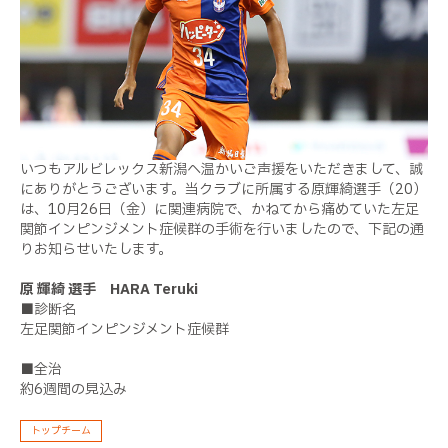
いつもアルビレックス新潟へ温かいご声援をいただきまして、誠
にありがとうございます。当クラブに所属する原輝綺選手（20）
は、10月26日（金）に関連病院で、かねてから痛めていた左足
関節インピンジメント症候群の手術を行いましたので、下記の通
りお知らせいたします。
原 輝綺 選手 HARA Teruki
■診断名
左足関節インピンジメント症候群
■全治
約6週間の見込み
トップチーム