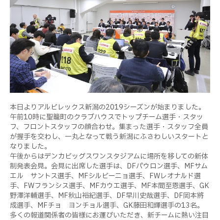
本日よりアルビレックス新潟の2019シーズンが始まりました。
午前10時に聖籠町のクラブハウスでトップチーム選手・スタッ
フ、フロントスタッフの顔合わせ。集まった選手・スタッフ全員
が握手を交わし、一丸となって戦う新潟にふさわしいスタートと
なりました。
午後からはデンカビッグスワンスタジアムに場所を移しての新体
制発表会見。会見に出席した選手は、DFパウロン選手、MFサム
エル サントス選手、MFシルビーニョ選手、FWレオナルド選
手、FWフランシス選手、MFカウエ選手、MF本間至恩選手、GK
野澤洋輔選手、MF秋山裕紀選手、DF早川史哉選手、DF岡本將
成選手、MFチョ ヨンチョル選手、GK藤田和輝選手の13名。
多くの報道関係者の皆様にお運びいただき、新チームに熱い注目