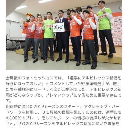
会見後のフォトセッションでは、「選手にアルビレックス新潟を
好きになってほしい」とコメントしていた野澤洋輔選手が、選手
たちを積極的にリードする姿が印象的でした。アルビレックス新
潟がどんなクラブか、ブレないクラブになるために重要な存在で
す。
期待感に溢れた2019シーズンのスタート。アグレッシブ・ハー
ドワークを体現し、Ｊ１昇格の目標を果たすためには、選手たち
の100%のプレー、そしてサポーターの皆様の後押しが欠かせま
せん。ぜひ2019シーズンもアルビレックス新潟に熱いご声援を