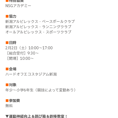
■
特別協賛
NSGアカデミー
■
協力
新潟アルビレックス・ベースボールクラブ
新潟アルビレックス・ランニングクラブ
オールアルビレックス・スポーツクラブ
■
日時
2月2日（土）10:00～17:00
［総合受付］9:30～
［開場］10:00～
■
会場
ハードオフエコスタジアム新潟
■
対象
年少～小学6年生（競技によって変動あり）
■
参加費
無料
▼運動神経向上＆跳び箱＆鉄棒教室！