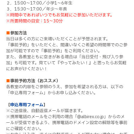
２．15:00～17:00／小学1～6年生
３．15:30～17:00／年少～年長
※時間中であればいつでもお気軽にご参加いただけます。
※所要時間の目安：15～30分
■
参加方法
当日は多くの方にご来場いただくことが予想されます。
「事前予約」をいただくと、間違いなくご希望の時間帯でのご参
加が可能ですので「事前予約」をご利用ください。
また、各教室ともに空きがある場合は「当日受付・飛び入り参
加」も可能です。見ていて『やってみたい！』と思ったらお気軽
にお声がけください！
■
事前予約方法（おススメ）
各教室の内容をご参照のうえ、参加を希望される方は、以下の
「申込専用フォーム」からお申し込みください。
［
申込専用フォーム
］
※ご送信後、自動返信メールが届きます。
※携帯電話のメールをご利用の場合「@albirex.co.jp」からのメ
ールが受信できるよう、携帯電話のドメイン設定の解除等を事前
にご確認ください。