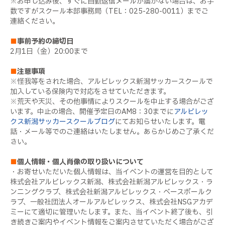
※お申し込み後、すぐに自動返信メールが届かない場合は、お手
数ですがスクール本部事務局（TEL：025-280-0011）までご
連絡ください。
■
事前予約の締切日
2月1日（金）20:00まで
■
注意事項
※怪我等をされた場合、アルビレックス新潟サッカースクールで
加入している保険内で対応をさせていただきます。
※荒天や天災、その他事情によりスクールを中止する場合がござ
います。中止の場合、開催予定日のAM8：30までに
アルビレッ
クス新潟サッカースクールブログ
にてお知らせいたします。電
話・メール等でのご連絡はいたしません。あらかじめご了承くだ
さい。
■
個人情報・個人肖像の取り扱いについて
・お寄せいただいた個人情報は、当イベントの運営を目的として
株式会社アルビレックス新潟、株式会社新潟アルビレックス・ラ
ンニングクラブ、株式会社新潟アルビレックス・ベースボールク
ラブ、一般社団法人オールアルビレックス、株式会社NSGアカデ
ミーにて適切に管理いたします。また、当イベント終了後も、引
き続きご案内やイベント情報をご案内させていただく場合がござ