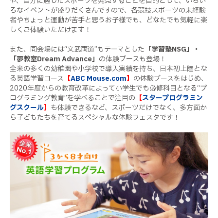
や、自分に適したスポーツを発見することを目的として、いろい
ろなイベントが盛りだくさんですので、各競技スポーツの未経験
者やちょっと運動が苦手と思うお子様でも、どなたでも気軽に楽
しくご体験いただけます！
また、同会場には“文武両道”もテーマとした
「学習塾NSG」・
「夢教室Dream Advance」
の体験ブースも登場！
全米の多くの幼稚園や小学校で導入実績を持ち、日本初上陸とな
る英語学習コース
【
ABC Mouse.com
】
の体験ブースをはじめ、
2020年度からの教育改革によって小学生でも必修科目となる“プ
ログラミング教育”を学べることで注目の
【
スタープログラミン
グスクール
】
も体験できるなど、スポーツだけでなく、多方面か
ら子どもたちを育てるスペシャルな体験フェスタです！