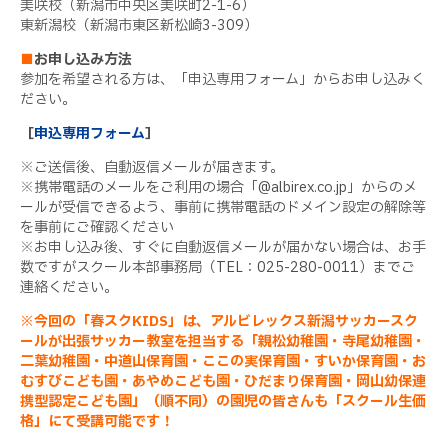
美咲校（新潟市中央区美咲町
2-1-6
）
東新潟校（新潟市東区新松崎
3-309
）
■
お申し込み方法
参加を希望される方は、「申込専用フォーム」からお申し込みく
ださい。
［
申込専用フォーム
］
※ご送信後、自動返信メールが届きます。
※携帯電話のメールをご利用の場合「
@albirex.co.jp
」からのメ
ールが受信できるよう、事前に携帯電話のドメイン設定の解除等
を事前にご確認ください
※お申し込み後、すぐに自動返信メールが届かない場合は、お手
数ですがスクール本部事務局（
TEL
：
025-280-0011
）までご
連絡ください。
※
今回の「春スク
KIDS
」は、アルビレックス新潟サッカースク
ールが出張サッカー教室を担当する「親松幼稚園・寺尾幼稚園・
二葉幼稚園・中道山保育園・ここの実保育園・すいか保育園・お
むすびこども園・あやめこども園・ひだまり保育園・岡山幼保連
携型認定こども園」（順不同）の園児の皆さんも「スクール生価
格」にて受講可能です！