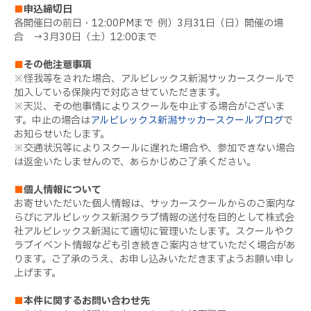
■
申込締切日
各開催日の前日・
12:00PM
まで
例）
3
月
31
日（日）開催の場
合 →
3
月
30
日（土）
12:00
まで
■
その他注意事項
※怪我等をされた場合、アルビレックス新潟サッカースクールで
加入している保険内で対応させていただきます。
※天災、その他事情によりスクールを中止する場合がございま
す。中止の場合は
アルビレックス新潟サッカースクールブログ
で
お知らせいたします。
※交通状況等によりスクールに遅れた場合や、参加できない場合
は返金いたしませんので、あらかじめご了承ください。
■
個人情報について
お寄せいただいた個人情報は、サッカースクールからのご案内な
らびにアルビレックス新潟クラブ情報の送付を目的として株式会
社アルビレックス新潟にて適切に管理いたします。スクールやク
ラブイベント情報なども引き続きご案内させていただく場合があ
ります。ご了承のうえ、お申し込みいただきますようお願い申し
上げます。
■
本件に関するお問い合わせ先