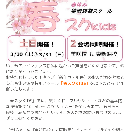
いつもアルビレックス新潟に温かいご声援をいただきまして、誠
にありがとうございます。
お待たせしました！キッズ（新年中・年長）のお友だちを対象と
した春休み短期特別スクール
『春スク
KIDS
』
を以下のとおり開
催いたします！
『春スク
KIDS
』では、楽しくドリブルやシュートなどの基本的
な技術を学び、思いっきり“サッカー”を楽しみます。
もちろん、
最後はみんなで試合を行います。お友だちお誘いあわせのうえ、
ぜひご参加ください。
『美咲校』＆『東新潟校』で同時開催ですので、お近くの会場へ