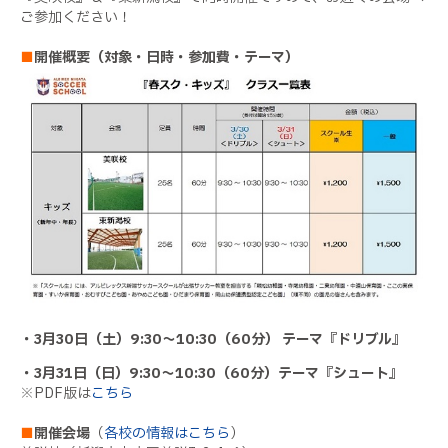
ご参加ください！
■
開催概要（対象・日時・参加費・テーマ）
・
3
月
30
日（土）
9:30
～
10:30
（
60
分）
テーマ『ドリブル』
・
3
月
31
日（日）
9:30
～
10:30
（
60
分）テーマ『シュート』
※PDF版は
こちら
■
開催会場
（
各校の情報はこちら
）