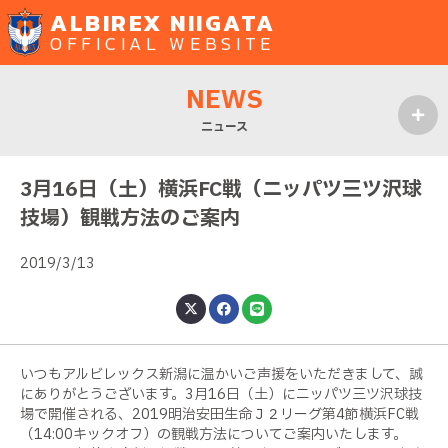
ALBIREX NIIGATA
OFFICIAL WEBSITE
NEWS
ニュース
MENU
3月16日（土）横浜FC戦（ニッパツ三ツ沢球
技場）観戦方法のご案内
2019/3/13
いつもアルビレックス新潟に温かいご声援をいただきまして、誠
にありがとうございます。
3
月
16
日（土）にニッパツ三ツ沢球技
場で開催される、
2019
明治安田生命Ｊ２リーグ第
4
節横浜
FC
戦
（
14:00
キックオフ）の観戦方法についてご案内いたします。