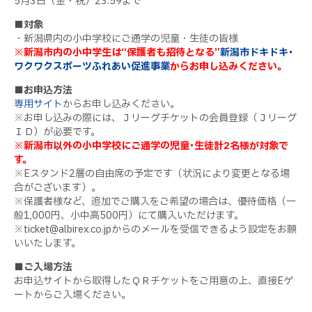
5月3日（金・祝）23:59まで
■対象
・新潟県内の小中学校にご通学の児童・生徒の皆様
※新潟市内の小中学生は“保護者も招待となる”
新潟市ドキドキ･
ワクワクスポーツふれあい促進事業
からお申し込みください。
■お申込方法
専用サイト
からお申し込みください。
※お申し込みの際には、Ｊリーグチケットの会員登録（Ｊリーグ
ＩＤ）が必要です。
※新潟市以外の小中学校にご通学の児童･生徒計2名様が対象で
す。
※Eスタンド2層の自由席の予定です（状況により変更となる場
合がございます）。
※保護者様など、追加でご購入をご希望の場合は、優待価格（一
般1,000円、小中高500円）にて購入いただけます。
※ticket@albirex.co.jpからのメールを受信できるよう設定をお願
いいたします。
■ご入場方法
お申込サイトから取得したＱＲチケットをご用意の上、直接Eゲ
ートからご入場ください。