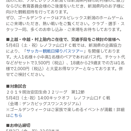
成のため、アルビレックス新潟では新潟県内各市町村様のご協力
ならびに教育委員会様のご後援をいただき、新潟県内のお子様に
向けた観戦招待を行っております。
ぜひ、ゴールデンウィークはアルビレックス新潟のホームゲーム
にご来場いただき、熱い戦いをご覧ください。クラブ・選手・ス
タッフ一同、多くのお申し込み・ご来場をお待ちしております。
■上越・中越・村上胎内ご在住で、交通手段をご検討の皆様へ
5月4日（土・祝）レノファ山口ＦＣ戦では、新潟県の企画協力
により、「
サッカー観戦日帰りバスツアー
」を開催しておりま
す。大人1名様＋小中高1名様のペアであればバス代、チケット代
などがセットで3,500円（税込）、18歳から29歳までの方は1名
様で2,000円（税込）と大変お得なツアーとなっております。併
せてご検討ください。
■対象試合
２０１９明治安田生命Ｊ２リーグ 第12節
5月4日（土･祝）14:00キックオフ レノファ山口ＦＣ戦
（会場：デンカビッグスワンスタジアム）
※ゴールデンウィークはご家族で楽しめるイベントが満載！詳細
は
こちら
■お申込締切