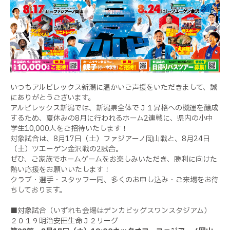
いつもアルビレックス新潟に温かいご声援をいただきまして、誠
にありがとうございます。
アルビレックス新潟では、新潟県全体でＪ１昇格への機運を醸成
するため、夏休みの
8
月に行われるホーム
2
連戦に、県内の小中
学生
10,000
人をご招待いたします！
対象試合は、
8
月
17
日（土）ファジアーノ岡山戦と、
8
月
24
日
（土）ツエーゲン金沢戦の
2
試合。
ぜひ、ご家族でホームゲームをお楽しみいただき、勝利に向けた
熱い応援をお願いいたします！
クラブ・選手・スタッフ一同、多くのお申し込み・ご来場をお待
ちしております。
■対象試合（いずれも会場はデンカビッグスワンスタジアム）
２０１９明治安田生命Ｊ２リーグ