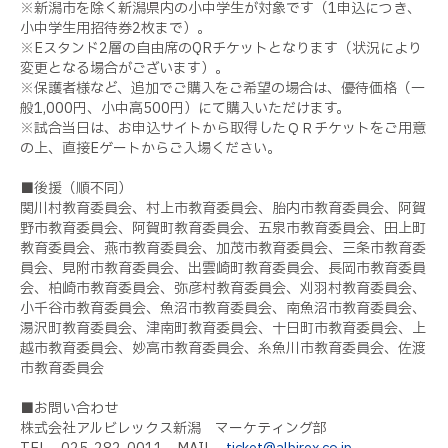
※新潟市を除く新潟県内の小中学生が対象です（
1
申込につき、
小中学生用招待券
2
枚まで）。
※
E
スタンド
2
層の自由席の
QR
チケットとなります（状況により
変更となる場合がございます）。
※保護者様など、追加でご購入をご希望の場合は、優待価格（一
般
1,000
円、小中高
500
円）にて購入いただけます。
※試合当日は、お申込サイトから取得したＱＲチケットをご用意
の上、直接
E
ゲートからご入場ください。
■後援（順不同）
関川村教育委員会、村上市教育委員会、胎内市教育委員会、阿賀
野市教育委員会、阿賀町教育委員会、五泉市教育委員会、田上町
教育委員会、燕市教育委員会、加茂市教育委員会、三条市教育委
員会、見附市教育委員会、出雲崎町教育委員会、長岡市教育委員
会、柏崎市教育委員会、弥彦村教育委員会、刈羽村教育委員会、
小千谷市教育委員会、魚沼市教育委員会、南魚沼市教育委員会、
湯沢町教育委員会、津南町教育委員会、十日町市教育委員会、上
越市教育委員会、妙高市教育委員会、糸魚川市教育委員会、佐渡
市教育委員会
■お問い合わせ
株式会社アルビレックス新潟 マーケティング部