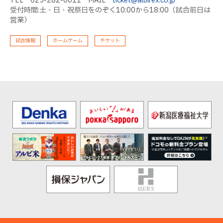
TEL
025-282-0011
MAIL
ticket@albirex.co.jp
受付時間
:
土・日・祝祭日をのぞく
10:00
から
18:00
（試合前日は
営業）
試合情報
ホームゲーム
チケット