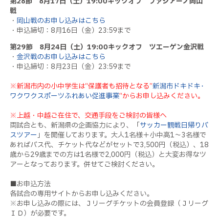
第
28
節
8
月
17
日（土）
19:00
キックオフ ファジアーノ岡山
戦
・
岡山戦のお申し込みはこちら
・申込締切：8月16日（金）23:59まで
第
29
節
8
月
24
日（土）
19:00
キックオフ ツエーゲン金沢戦
・
金沢戦のお申し込みはこちら
・申込締切：
8
月
23
日（金）
23:59
まで
※新潟市内の小中学生は“保護者も招待となる”
新潟市ドキドキ･
ワクワクスポーツふれあい促進事業
“からお申し込みください。
※上越・中越ご在住で、交通手段をご検討の皆様へ
両試合とも、新潟県の企画協力により、「
サッカー観戦日帰りバ
スツアー
」を開催しております。大人
1
名様＋小中高
1
～
3
名様で
あればバス代、チケット代などがセットで
3,500
円（税込）、
18
歳から
29
歳までの方は
1
名様で
2,000
円（税込）と大変お得なツ
アーとなっております。併せてご検討ください。
■お申込方法
各試合の専用サイトからお申し込みください。
※お申し込みの際には、Ｊリーグチケットの会員登録（Ｊリーグ
ＩＤ）が必要です。