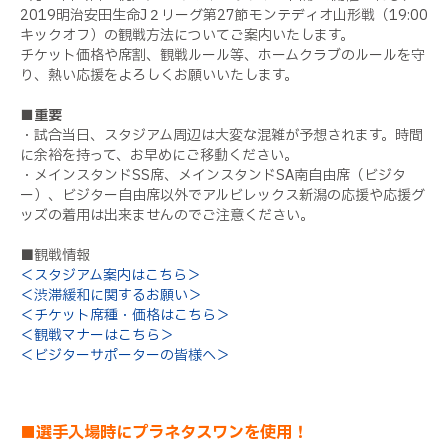
2019明治安田生命J２リーグ第27節モンテディオ山形戦（19:00
キックオフ）の観戦方法についてご案内いたします。
チケット価格や席割、観戦ルール等、ホームクラブのルールを守
り、熱い応援をよろしくお願いいたします。
■重要
・試合当日、スタジアム周辺は大変な混雑が予想されます。時間
に余裕を持って、お早めにご移動ください。
・メインスタンドSS席、メインスタンドSA南自由席（ビジタ
ー）、ビジター自由席以外でアルビレックス新潟の応援や応援グ
ッズの着用は出来ませんのでご注意ください。
■観戦情報
＜スタジアム案内はこちら＞
＜渋滞緩和に関するお願い＞
＜チケット席種・価格はこちら＞
＜観戦マナーはこちら＞
＜ビジターサポーターの皆様へ＞
■選手入場時にプラネタスワンを使用！