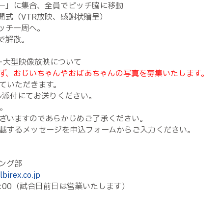
ター」に集合、全員でピッチ脇に移動
式開式（VTR放映、感謝状贈呈）
ピッチ一周へ。
場で解散。
･大型映像放映について
ず、おじいちゃんやおばあちゃんの写真を募集いたします。
ていただきます。
ル添付にてお送りください。
。
ざいますのであらかじめご了承ください。
載するメッセージを申込フォームからご入力ください。
ング部
birex.co.jp
8:00（試合日前日は営業いたします）