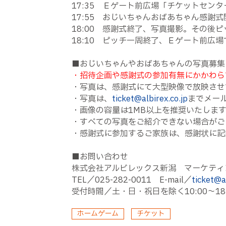
17:35 Ｅゲート前広場「チケットセン
17:55 おじいちゃんおばあちゃん感謝
18:00 感謝式終了、写真撮影。その後
18:10 ピッチ一周終了、Ｅゲート前広
■おじいちゃんやおばあちゃんの写真募集
・招待企画や感謝式の参加有無にかかわら
・写真は、感謝式にて大型映像で放映させ
・写真は、
ticket@albirex.co.jp
までメー
・画像の容量は1MB以上を推奨いたします
・すべての写真をご紹介できない場合がご
・感謝式に参加するご家族は、感謝状に記
■お問い合わせ
株式会社アルビレックス新潟 マーケティ
TEL／025-282-0011 E-mail／
ticket@al
受付時間／土・日・祝日を除く10:00～1
ホームゲーム
チケット