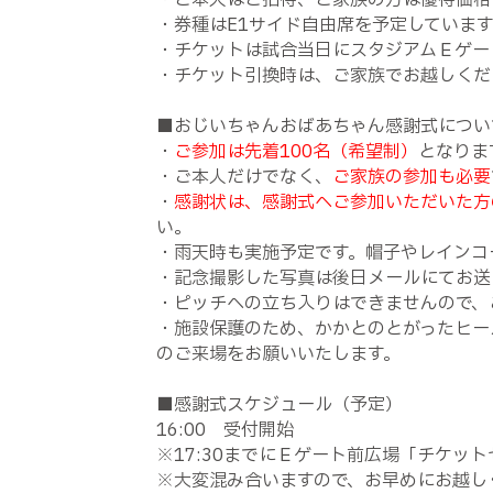
・ご本人はご招待、ご家族の方は優待価格（
・券種はE1サイド自由席を予定しています
・チケットは試合当日にスタジアムＥゲー
・チケット引換時は、ご家族でお越しくだ
■おじいちゃんおばあちゃん感謝式につい
・
ご参加は先着100名（希望制）
となりま
・ご本人だけでなく、
ご家族の参加も必要
・
感謝状は、感謝式へご参加いただいた方
い。
・雨天時も実施予定です。帽子やレインコ
・記念撮影した写真は後日メールにてお送
・ピッチへの立ち入りはできませんので、
・施設保護のため、かかとのとがったヒー
のご来場をお願いいたします。
■感謝式スケジュール（予定）
16:00 受付開始
※17:30までにＥゲート前広場「チケッ
※大変混み合いますので、お早めにお越し